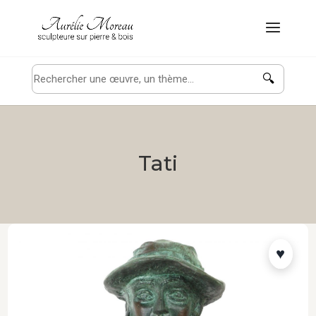
🔍
Tati