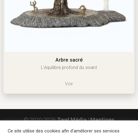
Arbre sacré
L’équilibre profond du vivant
Voir
© 2010-2026
Twal Média
|
Mentions
Légales
|
Ce site utilise des cookies afin d'améliorer ses services