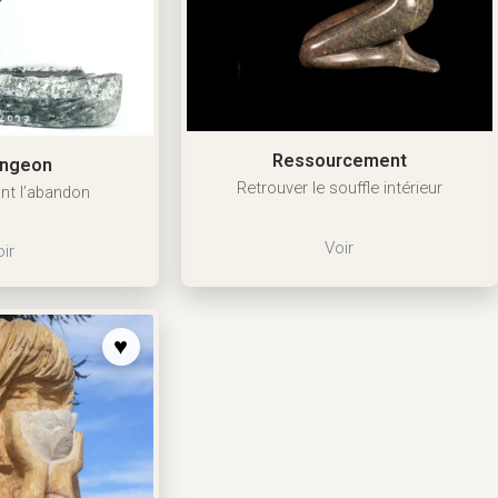
Ressourcement
ongeon
Retrouver le souffle intérieur
ant l’abandon
Voir
ir