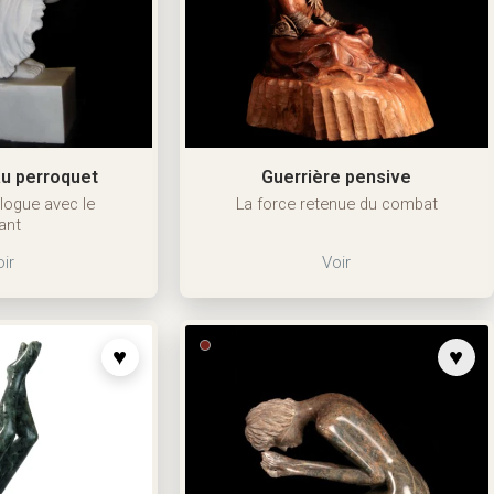
 au perroquet
Guerrière pensive
logue avec le
La force retenue du combat
ant
ir
Voir