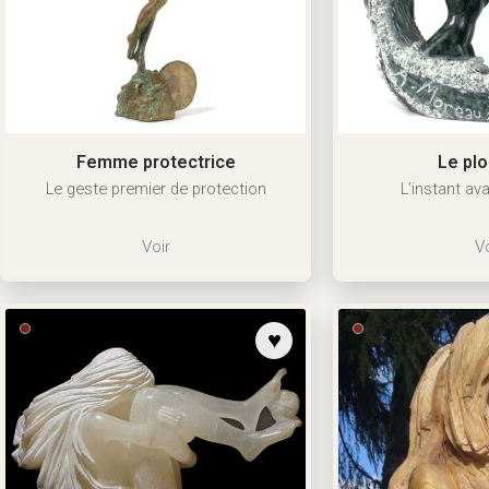
Femme protectrice
Le pl
Le geste premier de protection
L’instant av
Voir
Vo