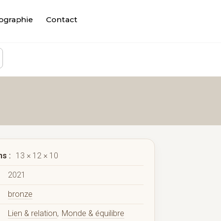
ographie
Contact
s :
13 × 12 × 10
2021
bronze
Lien & relation
,
Monde & équilibre